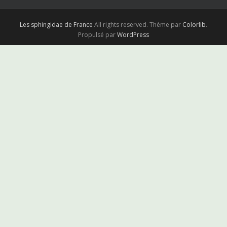
Les sphingidae de France
All rights reserved. Thème par
Colorlib
.
Propulsé par
WordPress