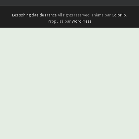
Les sphingidae de France
All rights reserved. Thème par
Colorlib
.
Propulsé par
WordPress