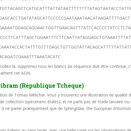
TGTTACAGCTCATGCATTTATTATAATTTTTTTTATAGTAATACCTATT
GAGCACCTGATATAGCATTCCCCCGAATAAATAACATAAGATTTTGACT
GAAAATGGAGCAGGAACTGGTTGAACAGTTTATCCACCCCTATCCTCTA
CCCTTCATTTAGCTGGAATTTCTTCAATTATAGGAGCTGTAAATTTTAT
CAAATACCACTATTTGTTTGAGCTGTTGGTATTACAGCATTTTTATTAT
ACAGATCGAAATTTAAATACATC
 collez là, supprimez tous les blancs (la séquence doit être continue, c
partient cet ADN.
ribram
(République Tchèque)
ction de Tomas Mélichar. Vous y trouverez une illustration de qualité
e collection (spécimens étalés), et ne parle pas de stade larvaire ou
de à ne parler pratiquement que de Sphingidae, the European Entomol
ons italiens au sens large, avec une belle page sur les observations d