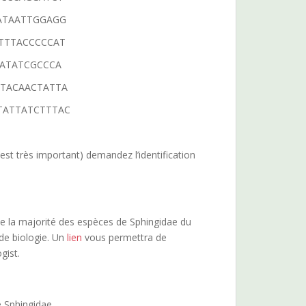
ATAATTGGAGG
TTTACCCCCAT
ATATCGCCCA
TACAACTATTA
TATTATCTTTAC
’est très important) demandez l’identification
 de la majorité des espèces de Sphingidae du
 de biologie. Un
lien
vous permettra de
ogist.
e Sphingidae.