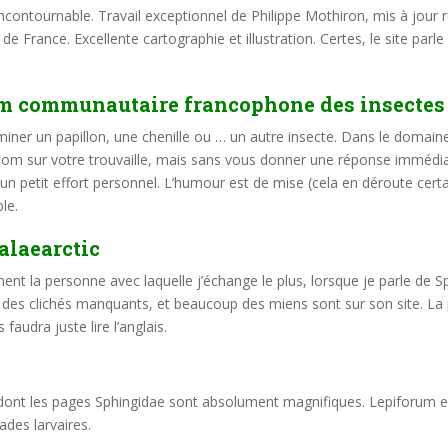
’incontournable. Travail exceptionnel de Philippe Mothiron, mis à jour 
de France. Excellente cartographie et illustration. Certes, le site parl
m communautaire francophone des insectes 
miner un papillon, une chenille ou … un autre insecte. Dans le domaine
nom sur votre trouvaille, mais sans vous donner une réponse immédiat
n petit effort personnel. L’humour est de mise (cela en déroute certain
ble.
alaearctic
t la personne avec laquelle j’échange le plus, lorsque je parle de Sph
i des clichés manquants, et beaucoup des miens sont sur son site. La p
faudra juste lire l’anglais.
 dont les pages Sphingidae sont absolument magnifiques. Lepiforum es
tades larvaires.