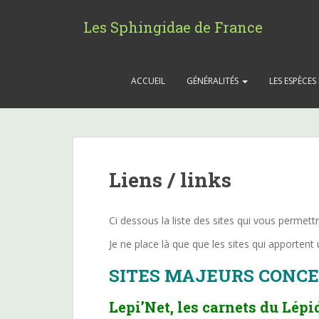
S
k
Les Sphingidae de France
i
p
t
ACCUEIL
GÉNÉRALITÉS
LES ESPÈCE
o
m
a
i
n
c
Liens / links
o
n
t
Ci dessous la liste des sites qui vous permet
e
Je ne place là que que les sites qui apporten
n
t
SITES MAJEURS CONCE
Lepi’Net, les carnets du Lépi