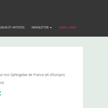
GIDAE ET ARTISTES
NEWSLETTER
LIENS / LINKS
sur nos Sphingidae de France (et d’Europe).
ent.
E