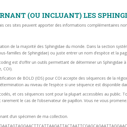
RNANT (OU INCLUANT) LES SPHING
 mais ces sites peuvent apporter des informations complémentaires no
stration de la majorité des Sphingidae du monde. Dans la section sys
sous-familles de Sphingidae) ou juste entrer un nom d’espèce et la pag
coding est d’offrir un outils permettant de déterminer un Sphingidae à
, COI).
ntification de BOLD (IDS) pour COI accepte des séquences de la région
étermination au niveau de l’espèce si une séquence est disponible d
odés, et ces séquences sont pour la plupart accessibles au public. To
 rarement le cas de l’observateur de papillon. Vous ne vous promene
enant d’un spécimen de ma collection.
GAATAGTAGGAACTTCATTAAGATTACTAATTCGAGCAGAATTAGGAA