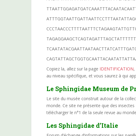
TTAATTGGAGATGATCAAATTTACAATACAAT
ATTTGGTAATTGATTAATTCCTTTAATATTAG
CCCTAACCCTTTTAATTTCTAGAAGTATTGTT
TAGAGGAAGCTCAGTAGATTTAGCTATTTTTT
TCAATATACGAATTAATAACTTATCATTTGAT
CAGTATTAGCTGGTGCAATTACAATATTATTA
Copiez la, allez sur la page
IDENTIFICATION
,
au niveau spécifique, et vous saurez à qui ap
Le Sphingidae Museum de P
Le site du musée construit autour de la colle
monde. Ce site ne présente que des insectes d
télécharger le n°1 de la seule revue au mon
Les Sphingidae d’Italie
Forum d’échange d’informations sur les papill