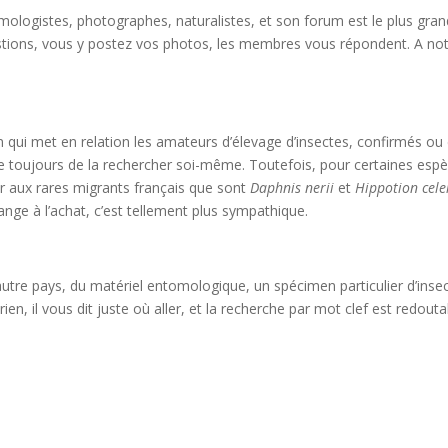
omologistes, photographes, naturalistes, et son forum est le plus gr
ons, vous y postez vos photos, les membres vous répondent. A note
n qui met en relation les amateurs d’élevage d’insectes, confirmés ou 
toujours de la rechercher soi-même. Toutefois, pour certaines espèce, 
er aux rares migrants français que sont
Daphnis nerii
et
Hippotion cele
ange à l’achat, c’est tellement plus sympathique.
autre pays, du matériel entomologique, un spécimen particulier d’inse
rien, il vous dit juste où aller, et la recherche par mot clef est redouta