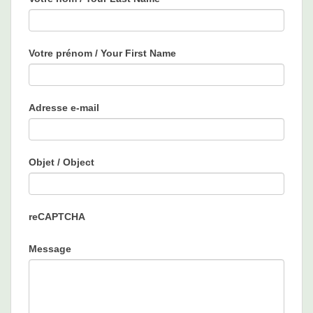
you
are
human,
Votre prénom / Your First Name
leave
this
field
Adresse e-mail
blank.
Objet / Object
reCAPTCHA
Message