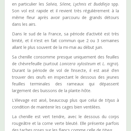
en particulier les
Salvia, Silene, Lychnis et Buddleja
spp.
Son vol est rapide et il revient très régulièrement à la
même fleur après avoir parcouru de grands détours
dans les airs.
Dans le sud de la France, sa période d’activité est très
limité, et il n’est en fait commun que 2 ou 3 semaines
allant le plus souvent de la mi-mai au début juin.
Sa chenille consomme presque uniquement des feuilles
de chèvrefeuille (surtout
Lonicera xylosteum
et
L. nigra
).
Durant la période de vol de l’insecte, il est aisé d’en
trouver des œufs en inspectant le dessous des jeunes
feuilles terminales des rameaux qui dépassent
largement des buissons de la plante-hôte.
L’élevage est aisé, beaucoup plus que celui de
tityus
à
condition de maintenir les cages bien ventilées.
La chenille est vert tendre, avec le dessous du corps
rougeâtre et la corne verte bleuté. Elle présente parfois
des taches roses sur les flancs comme celle de
tityus
.