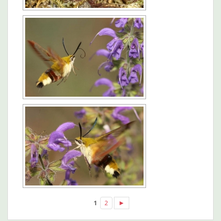
1
2
►