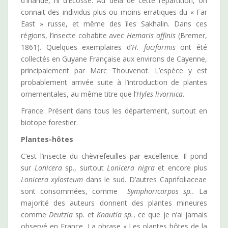
d’Irlande, ni d’Ecosse. Au delà de cette répartition, on
connait des individus plus ou moins erratiques du « Far
East » russe, et même des îles Sakhalin. Dans ces
régions, l’insecte cohabite avec
Hemaris affinis
(Bremer,
1861). Quelques exemplaires d’
H. fuciformis
ont été
collectés en Guyane Française aux environs de Cayenne,
principalement par Marc Thouvenot. L’espèce y est
probablement arrivée suite à l’introduction de plantes
ornementales, au même titre que l’
Hyles livornica
.
France: Présent dans tous les département, surtout en
biotope forestier.
Plantes-hôtes
C’est l’insecte du chèvrefeuilles par excellence. Il pond
sur
Lonicera
sp., surtout
Lonicera nigra
et encore plus
Lonicera xylosteum
dans le sud
.
D’autres Caprifoliaceae
sont consommées, comme
Symphoricarpos sp..
La
majorité des auteurs donnent des plantes mineures
comme
Deutzia
sp. et
Knautia sp.
, ce que je n’ai jamais
observé en France
.
La phrase « Les plantes hôtes de la