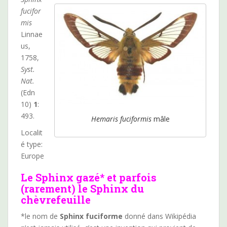
fucifor
mis
Linnae
us,
1758,
Syst.
Nat.
(Edn
10)
1
:
493.
Hemaris fuciformis
mâle
Localit
é type:
Europe
Le Sphinx gazé*
et parfois
(rarement)
le Sphinx du
chèvrefeuille
*le nom de
Sphinx fuciforme
donné dans Wikipédia