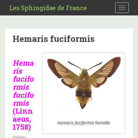
S
Les Sphingidae de France
TOGGLE
k
i
p
t
Hemaris fuciformis
o
m
a
i
Hema
n
ris
c
fucifo
o
rmis
n
fucifo
t
rmis
e
(Linn
n
t
aeus,
Hemaris fuciformis
femelle
1758)
Sphinx